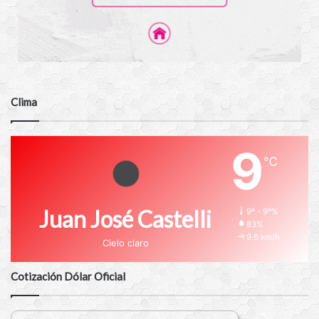
Clima
9
℃
Juan José Castelli
9º - 9º%
83%
9.6 km/h
Cielo claro
Cotización Dólar Oficial