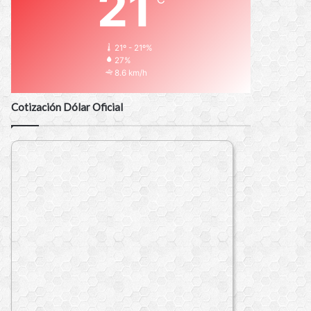
21
21º - 21º%
27%
8.6 km/h
Cotización Dólar Oficial