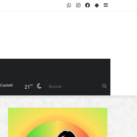
WhatsApp
Instagram
Facebook
PlayStore
Sidebar
Cambiar
Buscar
℃
21
modo