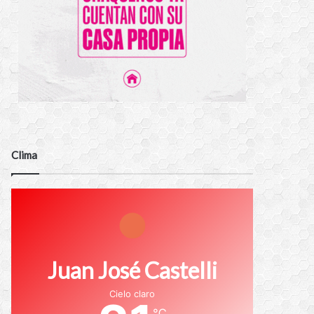
Clima
Juan José Castelli
Cielo claro
℃