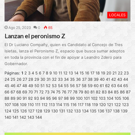
LOCALES
Ago 25, 2023
0
65
Lanzan el peronismo Z
El Dr Luciano Compañy, quien es Candidato al Concejo de Tres
Isletas, lanza el Peronismo Z, espacio que busca sumar adeptos
en toda la provincia con el fin de apoyar a Leandro Zdero para
Gobernador.
Páginas:
1
2
3
4
5
6
7
8
9
10
11
12
13
14
15
16
17
18
19
20
21
22
23
24
25
26
27
28
29
30
31
32
33
34
35
36
37
38
39
40
41
42
43
44
45
46
47
48
49
50
51
52
53
54
55
56
57
58
59
60
61
62
63
64
65
66
67
68
69
70
71
72
73
74
75
76
77
78
79
80
81
82
83
84
85
86
87
88
89
90
91
92
93
94
95
96
97
98
99
100
101
102
103
104
105
106
107
108
109
110
111
112
113
114
115
116
117
118
119
120
121
122
123
124
125
126
127
128
129
130
131
132
133
134
135
136
137
138
139
140
141
142
143
144