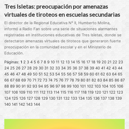
Tres Isletas: preocupación por amenazas
virtuales de tiroteos en escuelas secundarias
El director de la Regional Educativa N° II, Humberto Molina,
informó a Radio Fan sobre una serie de situaciones alarmantes
registradas en instituciones educativas de Tres Isletas, donde se
detectaron amenazas virtuales de tiroteos que generaron fuerte
preocupación en la comunidad escolar y en el Ministerio de
Educación.
Páginas:
1
2
3
4
5
6
7
8
9
10
11
12
13
14
15
16
17
18
19
20
21
22
23
24
25
26
27
28
29
30
31
32
33
34
35
36
37
38
39
40
41
42
43
44
45
46
47
48
49
50
51
52
53
54
55
56
57
58
59
60
61
62
63
64
65
66
67
68
69
70
71
72
73
74
75
76
77
78
79
80
81
82
83
84
85
86
87
88
89
90
91
92
93
94
95
96
97
98
99
100
101
102
103
104
105
106
107
108
109
110
111
112
113
114
115
116
117
118
119
120
121
122
123
124
125
126
127
128
129
130
131
132
133
134
135
136
137
138
139
140
141
142
143
144