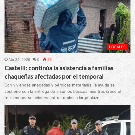
LOCALES
Abr 24, 2026
0
26
Castelli: continúa la asistencia a familias
chaqueñas afectadas por el temporal
Con viviendas anegadas y pérdidas materiales, la ayuda se
sostiene con la entrega de insumos básicos mientras crece el
reclamo por soluciones estructurales a largo plazo.