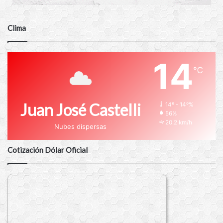
Clima
14
℃
Juan José Castelli
14º - 14º%
56%
20.2 km/h
Nubes dispersas
Cotización Dólar Oficial