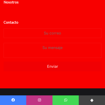
Nosotros
Contacto
Su
correo
Su
mensaje
© Copyright 2024, Todos los derechos reservados. Powered by
LocucionAR
Facebook
Instagram
WhatsApp