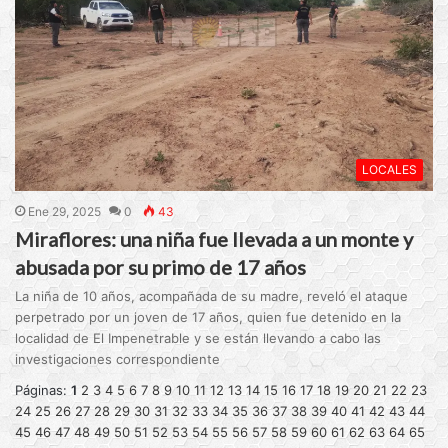
LOCALES
Ene 29, 2025
0
43
Miraflores: una niña fue llevada a un monte y
abusada por su primo de 17 años
La niña de 10 años, acompañada de su madre, reveló el ataque
perpetrado por un joven de 17 años, quien fue detenido en la
localidad de El Impenetrable y se están llevando a cabo las
investigaciones correspondiente
Páginas:
1
2
3
4
5
6
7
8
9
10
11
12
13
14
15
16
17
18
19
20
21
22
23
24
25
26
27
28
29
30
31
32
33
34
35
36
37
38
39
40
41
42
43
44
45
46
47
48
49
50
51
52
53
54
55
56
57
58
59
60
61
62
63
64
65