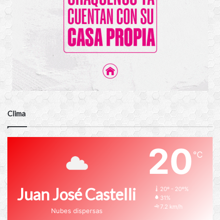
Clima
20
℃
Juan José Castelli
20º - 20º%
31%
7.2 km/h
Nubes dispersas