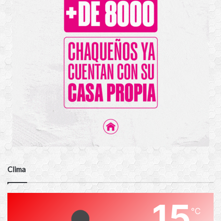
Clima
15
℃