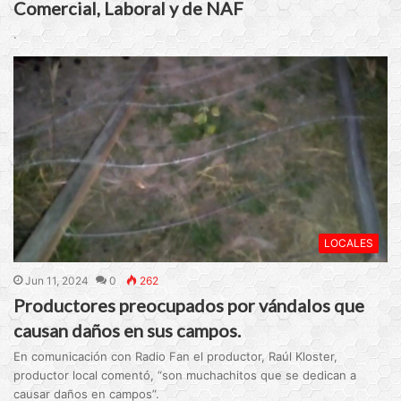
Comercial, Laboral y de NAF
.
LOCALES
Jun 11, 2024
0
262
Productores preocupados por vándalos que
causan daños en sus campos.
En comunicación con Radio Fan el productor, Raúl Kloster,
productor local comentó, “son muchachitos que se dedican a
causar daños en campos”.