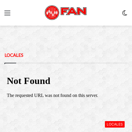
Menu
C
m
LOCALES
LOCALES