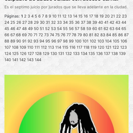
Es el septimo juicio por jurados que se lleva adelante en la ciudad.
Páginas:
1
2
3
4
5
6
7
8
9
10
11
12
13
14
15
16
17
18
19
20
21
22
23
24
25
26
27
28
29
30
31
32
33
34
35
36
37
38
39
40
41
42
43
44
45
46
47
48
49
50
51
52
53
54
55
56
57
58
59
60
61
62
63
64
65
66
67
68
69
70
71
72
73
74
75
76
77
78
79
80
81
82
83
84
85
86
87
88
89
90
91
92
93
94
95
96
97
98
99
100
101
102
103
104
105
106
107
108
109
110
111
112
113
114
115
116
117
118
119
120
121
122
123
124
125
126
127
128
129
130
131
132
133
134
135
136
137
138
139
140
141
142
143
144