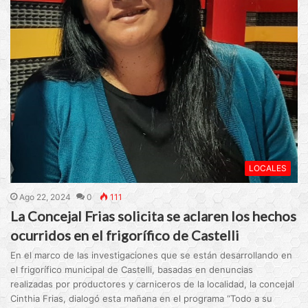
LOCALES
Ago 22, 2024
0
111
La Concejal Frias solicita se aclaren los hechos
ocurridos en el frigorífico de Castelli
En el marco de las investigaciones que se están desarrollando en
el frigorífico municipal de Castelli, basadas en denuncias
realizadas por productores y carniceros de la localidad, la concejal
Cinthia Frias, dialogó esta mañana en el programa “Todo a su