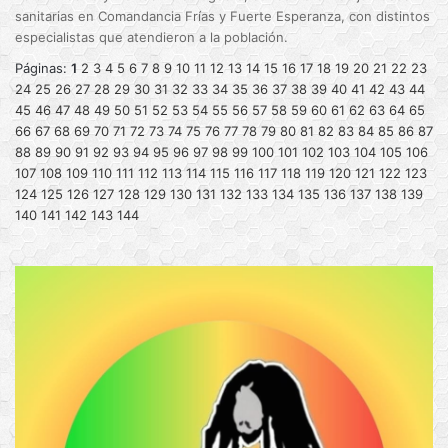
sanitarias en Comandancia Frías y Fuerte Esperanza, con distintos
especialistas que atendieron a la población.
Páginas:
1
2
3
4
5
6
7
8
9
10
11
12
13
14
15
16
17
18
19
20
21
22
23
24
25
26
27
28
29
30
31
32
33
34
35
36
37
38
39
40
41
42
43
44
45
46
47
48
49
50
51
52
53
54
55
56
57
58
59
60
61
62
63
64
65
66
67
68
69
70
71
72
73
74
75
76
77
78
79
80
81
82
83
84
85
86
87
88
89
90
91
92
93
94
95
96
97
98
99
100
101
102
103
104
105
106
107
108
109
110
111
112
113
114
115
116
117
118
119
120
121
122
123
124
125
126
127
128
129
130
131
132
133
134
135
136
137
138
139
140
141
142
143
144