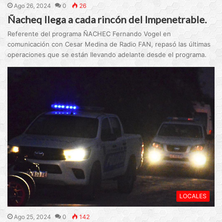
Ago 26, 2024
0
26
Ñacheq llega a cada rincón del Impenetrable.
Referente del programa ÑACHEC Fernando Vogel en
comunicación con Cesar Medina de Radio FAN, repasó las últimas
operaciones que se están llevando adelante desde el programa.
LOCALES
Ago 25, 2024
0
142