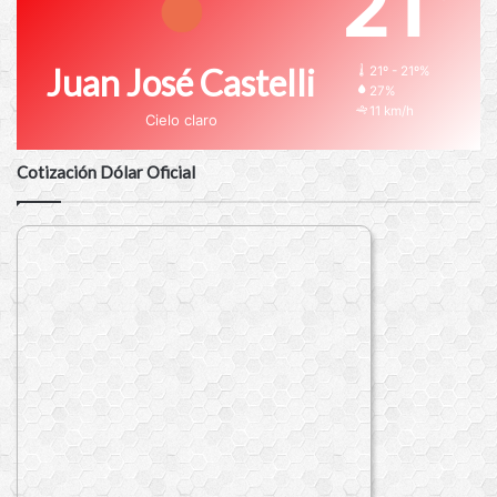
21
Juan José Castelli
21º - 21º%
27%
11 km/h
Cielo claro
Cotización Dólar Oficial