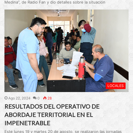
Medina”, de Radio Fan y dio detalles sobre la situación
LOCALES
Ago 22, 2024
0
28
RESULTADOS DEL OPERATIVO DE
ABORDAJE TERRITORIAL EN EL
IMPENETRABLE
Este lunes 19 y martes 20 de agosto, se realizaron las jornadas