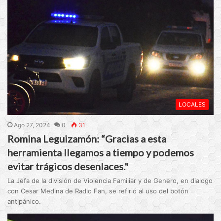
LOCALES
Ago 27, 2024
0
31
Romina Leguizamón: “Gracias a esta
herramienta llegamos a tiempo y podemos
evitar trágicos desenlaces."
La Jefa de la división de Violencia Familiar y de Genero, en dialogo
con Cesar Medina de Radio Fan, se refirió al uso del botón
antipánico.