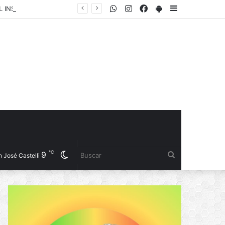
WhatsApp
Instagram
Facebook
PlayStore
Sidebar
EL GOBIERNO PROVINCIAL HONRÓ EL LEGADO DE MANUEL BELGRANO JUNTO AL INSTITUTO BELGRANIANO ARGENTINO
℃
9
Cambiar
Buscar
 José Castelli
modo