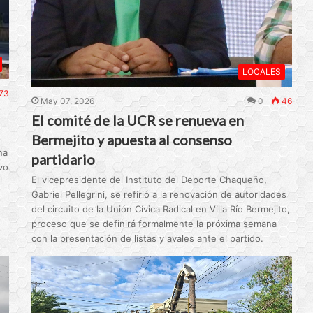
LOCALES
73
May 07, 2026
0
46
El comité de la UCR se renueva en
Bermejito y apuesta al consenso
na
partidario
vo
El vicepresidente del Instituto del Deporte Chaqueño,
Gabriel Pellegrini, se refirió a la renovación de autoridades
del circuito de la Unión Cívica Radical en Villa Río Bermejito,
proceso que se definirá formalmente la próxima semana
con la presentación de listas y avales ante el partido.