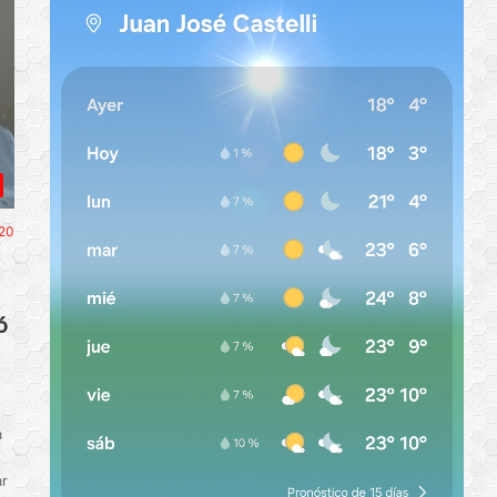
20
ó
a
ar