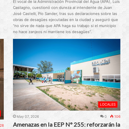
El vocal de la Administración Provincial del Agua (APA), Luis
Castagno, cuestionó con dureza al intendente de Juan
José Castelli, Pío Sander, tras sus declaraciones sobre las
obras de desagües ejecutadas en la ciudad y aseguró que
“no sirve de nada que APA haga su trabajo si el municipio
no hace zanjeos ni mantiene los desagües”.
LOCALES
May 07, 2026
0
106
Amenazas en la EEP N° 255: reforzarán la
28