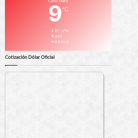
Cielo claro
9
℃
9º - 9º%
84%
9.8 km/h
Cotización Dólar Oficial