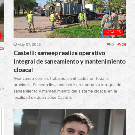
LOCALES
May 07, 2026
0
26
25
Castelli: sameep realiza operativo
integral de saneamiento y mantenimiento
cloacal
Avanzando con los trabajos planificados en toda la
provincia, Sameep lleva adelante un operativo integral de
je
saneamiento y mantenimiento del sistema cloacal en la
localidad de Juan José Castelli.