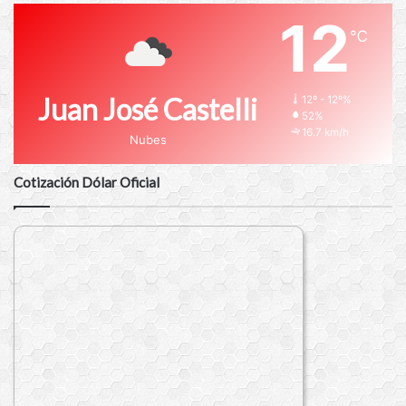
12
℃
Juan José Castelli
12º - 12º%
52%
16.7 km/h
Nubes
Cotización Dólar Oficial