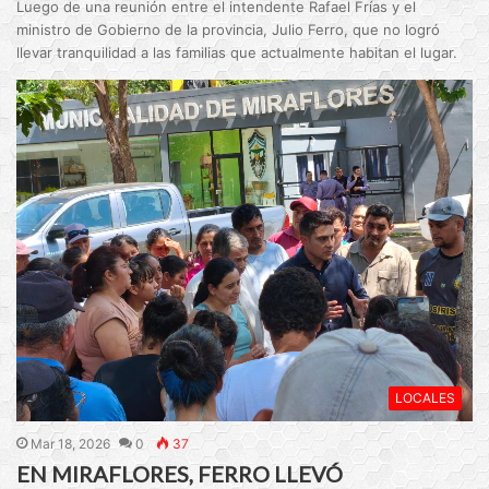
Luego de una reunión entre el intendente Rafael Frías y el
ministro de Gobierno de la provincia, Julio Ferro, que no logró
llevar tranquilidad a las familias que actualmente habitan el lugar.
LOCALES
Mar 18, 2026
0
37
EN MIRAFLORES, FERRO LLEVÓ