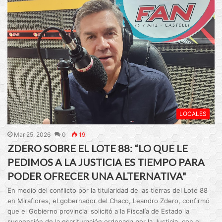
LOCALES
Mar 25, 2026
0
19
ZDERO SOBRE EL LOTE 88: “LO QUE LE
PEDIMOS A LA JUSTICIA ES TIEMPO PARA
PODER OFRECER UNA ALTERNATIVA"
En medio del conflicto por la titularidad de las tierras del Lote 88
en Miraflores, el gobernador del Chaco, Leandro Zdero, confirmó
que el Gobierno provincial solicitó a la Fiscalía de Estado la
suspensión de la escrituración ordenada por la Justicia, con el