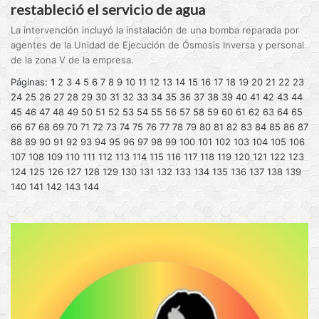
restableció el servicio de agua
La intervención incluyó la instalación de una bomba reparada por
agentes de la Unidad de Ejecución de Ósmosis Inversa y personal
de la zona V de la empresa.
Páginas:
1
2
3
4
5
6
7
8
9
10
11
12
13
14
15
16
17
18
19
20
21
22
23
24
25
26
27
28
29
30
31
32
33
34
35
36
37
38
39
40
41
42
43
44
45
46
47
48
49
50
51
52
53
54
55
56
57
58
59
60
61
62
63
64
65
66
67
68
69
70
71
72
73
74
75
76
77
78
79
80
81
82
83
84
85
86
87
88
89
90
91
92
93
94
95
96
97
98
99
100
101
102
103
104
105
106
107
108
109
110
111
112
113
114
115
116
117
118
119
120
121
122
123
124
125
126
127
128
129
130
131
132
133
134
135
136
137
138
139
140
141
142
143
144