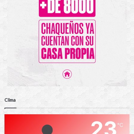
Clima
23
℃