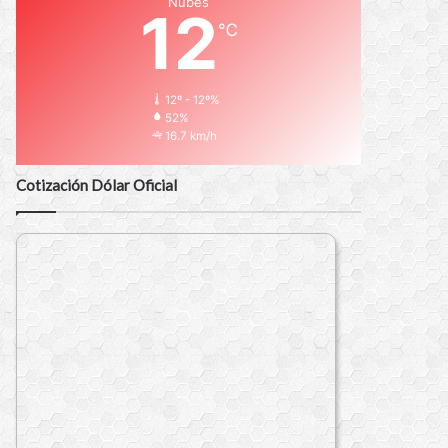
Nubes
12
℃
12º - 12º%
52%
16.7 km/h
Cotización Dólar Oficial