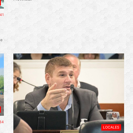
41
de
34
LOCALES