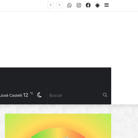
WhatsApp
Instagram
Facebook
PlayStore
Sidebar
EL INSTITUTO DEL DEPORTE PRESENTÓ LA COPA “YANINA TORRES”, UN TORNEO GRATUITO DE FÚTBOL 5 FEMENINO PARA JUGADORAS AMATEURS
℃
12
Cambiar
Buscar
José Castelli
modo