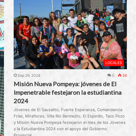
LOCALES
Sep 29, 2024
0
36
Misión Nueva Pompeya: jóvenes de El
Impenetrable festejaron la estudiantina
2024
Jóvenes de El Sauzalito, Fuerte Esperanza, Comandancia
Frías, Miraflores, Villa Río Bermejito, El Espinillo, Taco Pozo
y Misión Nueva Pompeya festejaron el mes de los Jóvenes
y la Estudiantina 2024 con el apoyo del Gobierno
Provincial.