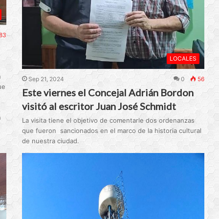
83
LOCALES
n
Sep 21, 2024
0
56
ue
Este viernes el Concejal Adrián Bordon
visitó al escritor Juan José Schmidt
e
n
La visita tiene el objetivo de comentarle dos ordenanzas
que fueron sancionados en el marco de la historia cultural
de nuestra ciudad.