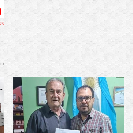
75
do